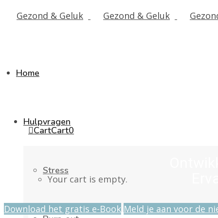
Home
Stils
Hulpvragen
Cart
Cart
0
Ontwik
Stress
Erva
Your cart is empty.
Download het gratis e-Book
Meld je aan voor de n