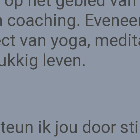
t op het gebied va
en coaching. Evenee
fect van yoga, medi
ukkig leven.
eun ik jou door stil