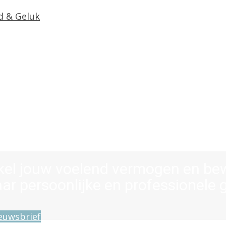
taan...bij wat jou b
kel jouw voelend vermogen en bew
ar persoonlijke en professionele 
ieuwsbrief