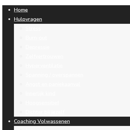
Home
Hulpvragen
Stress
Burn-out
Depressie
Zelfvertrouwen
Hyperventilatie
Spanning / overspannen
Angst en paniekaanval
Innerlijk kind
Hoogsensitief
Dichter bij jezelf
Coaching Volwassenen